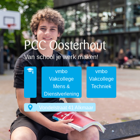
PCC Oosterhout
Van school je werk maken!
vmbo
vmbo
Vakcollege
Vakcollege
Mens &
Techniek
Dienstverlening
Vondelstraat 41 Alkmaar