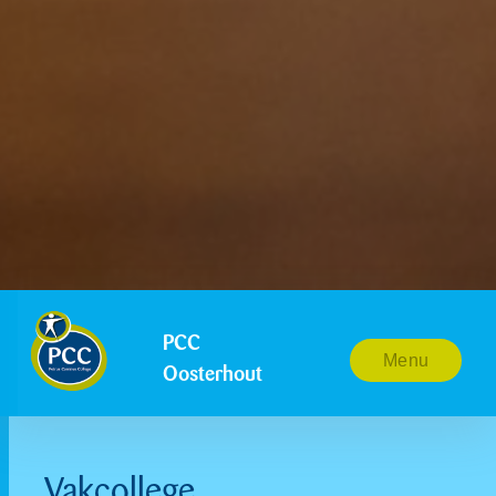
PCC
Menu
Oosterhout
Vakcollege