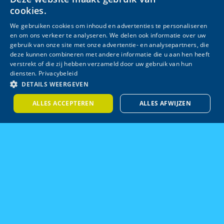
cookies.
We gebruiken cookies om inhoud en advertenties te personaliseren
en om ons verkeer te analyseren. We delen ook informatie over uw
gebruik van onze site met onze advertentie- en analysepartners, die
deze kunnen combineren met andere informatie die u aan hen heeft
verstrekt of die zij hebben verzameld door uw gebruik van hun
diensten.
Privacybeleid
DETAILS WEERGEVEN
ALLES ACCEPTEREN
ALLES AFWIJZEN
Zorg & Welzijn
Hou jij van mensen? Als je blij wordt van werken
met kinderen, ouderen of gehandicapten, dan
kies je aan het eind van het tweede leerjaar vast
het profiel Zorg & Welzijn (ZW). Je leert dan meer
over wat kraamzorg inhoudt, je begeleidt
kinderen op de buitenschoolse kinderopvang, of