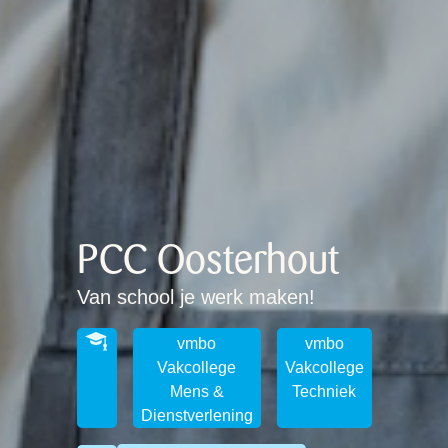
PCC Oosterhout
Van school je werk maken!
vmbo
vmbo
Vakcollege
Vakcollege
Mens &
Techniek
Dienstverlening